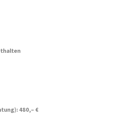
nthalten
tung): 480,– €