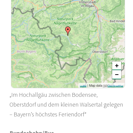
+
−
| Map data (c)
Leaflet
OpenStreetMap
„Im Hochallgäu zwischen Bodensee,
Oberstdorf und dem kleinen Walsertal gelegen
– Bayern’s höchstes Feriendorf“
Bundesbahn/Bus