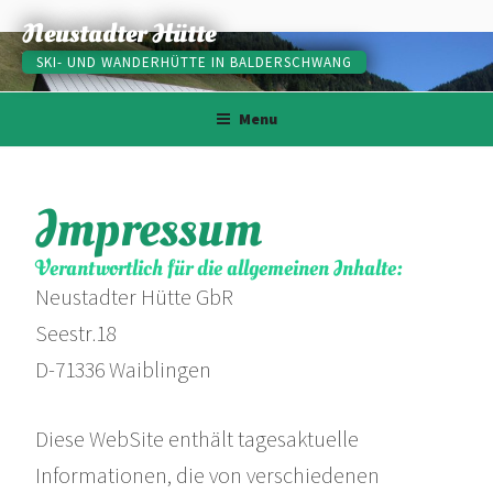
Skip
Neustadter Hütte
to
SKI- UND WANDERHÜTTE IN BALDERSCHWANG
content
Menu
Impressum
Verantwortlich für die allgemeinen Inhalte:
Neustadter Hütte GbR
Seestr.18
D-71336 Waiblingen
Diese WebSite enthält tagesaktuelle
Informationen, die von verschiedenen